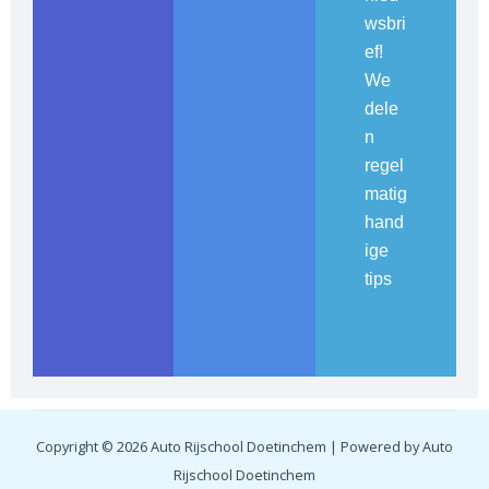
wsbri
ef!
We
dele
n
regel
matig
hand
ige
tips
Copyright © 2026 Auto Rijschool Doetinchem | Powered by Auto
Rijschool Doetinchem