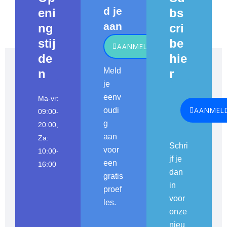
d je
eni
bs
aan
ng
cri
stij
be
AANMELDEN
de
hie
Meld
n
r
je
eenv
Ma-vr:
AANMEL
oudi
09:00-
g
20:00,
aan
Za:
Schri
voor
10:00-
jf je
een
16:00
dan
gratis
in
proef
voor
les.
onze
nieu