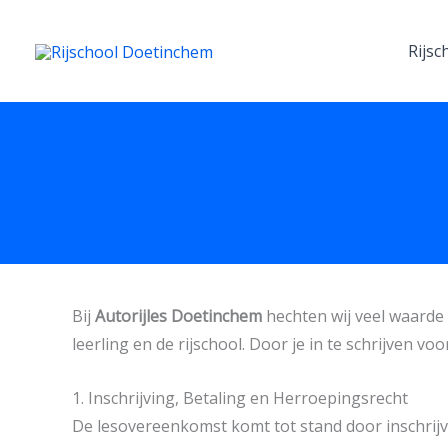
Ga
naar
Rijsc
de
inhoud
Bij
Autorijles Doetinchem
hechten wij veel waarde
leerling en de rijschool. Door je in te schrijven 
1. Inschrijving, Betaling en Herroepingsrecht
De lesovereenkomst komt tot stand door inschrijvi