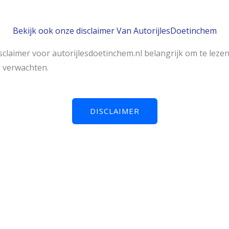
Bekijk ook onze disclaimer Van AutorijlesDoetinchem
laimer voor autorijlesdoetinchem.nl belangrijk om te leze
g verwachten.
DISCLAIMER
gstijden Rijschool Doe
 je een druk schema hebt. Daarom bieden we ruime openingstij