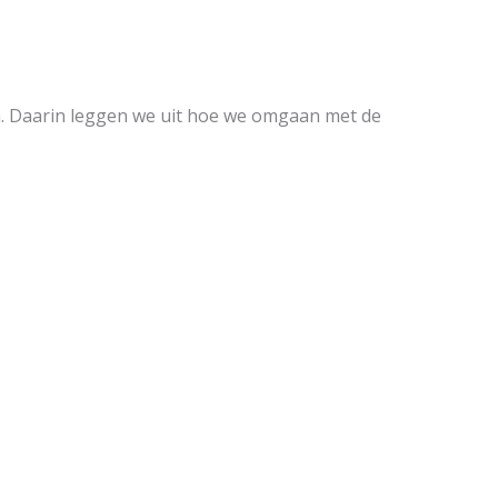
n. Daarin leggen we uit hoe we omgaan met de
tinchem
den aan, zodat je