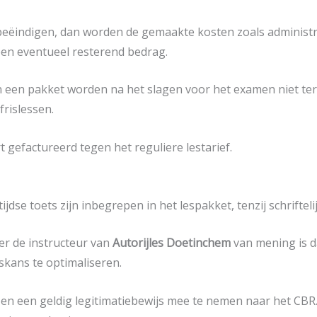
n beëindigen, dan worden de gemaakte kosten zoals adminis
een eventueel resterend bedrag.
an een pakket worden na het slagen voor het examen niet t
rislessen.
 gefactureerd tegen het reguliere lestarief.
jdse toets zijn inbegrepen in het lespakket, tenzij schrifte
r de instructeur van
Autorijles Doetinchem
van mening is da
skans te optimaliseren.
n en een geldig legitimatiebewijs mee te nemen naar het CBR.