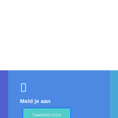
 makkelijk kunt inplannen. Neem contact met ons op om je eerste
Meld je aan
AANMELDEN