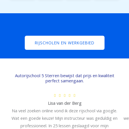
RIJSCHOLEN EN WERKGEBIED
Autorijschool 5 Sterren bewijst dat prijs en kwaliteit
perfect samengaan.
W





Lisa van der Berg
a
Na veel zoeken online vond ik deze rijschool via google.
a
Wat een goede keuze! Mijn instructeur was geduldig en
we
r
professioneel. In 25 lessen geslaagd voor mijn
d