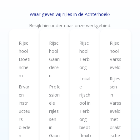
Waar geven wij rijles in de Achterhoek?
Bekijk hieronder naar onze werkgebied.
Rijsc
Rijsc
Rijsc
Rijsc
hool
hool
hool
hool
Doeti
Gaan
Terb
Varss
nche
dere
org
eveld
m
n
Lokal
Rijles
Ervar
Profe
e
sen
en
ssion
rijsch
in
instr
ele
ool in
Varss
ucteu
rijles
Terb
eveld
rs
sen
org
met
biede
in
biedt
prakt
n
Gaan
flexib
ische