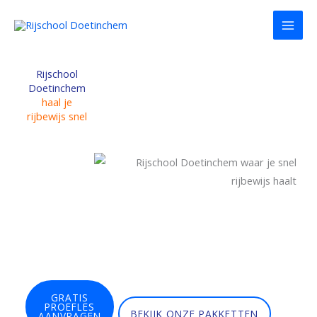
Ga
naar
de
inhoud
Rijschool
Doetinchem
haal je
rijbewijs snel
GRATIS
PROEFLES
BEKIJK ONZE PAKKETTEN
AANVRAGEN