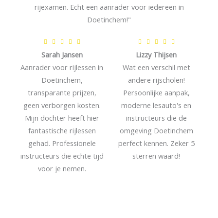
rijexamen. Echt een aanrader voor iedereen in
e
Doetinchem!"
r
i
W
W










n
Sarah Jansen
Lizzy Thijsen
a
a
g
Aanrader voor rijlessen in
Wat een verschil met
a
a
5
Doetinchem,
andere rijscholen!
r
r
v
transparante prijzen,
Persoonlijke aanpak,
d
d
a
geen verborgen kosten.
moderne lesauto's en
e
e
n
Mijn dochter heeft hier
instructeurs die de
r
r
5
fantastische rijlessen
omgeving Doetinchem
i
i
gehad. Professionele
perfect kennen. Zeker 5
n
n
instructeurs die echte tijd
sterren waard!
g
g
voor je nemen.
5
5
v
v
a
a
n
n