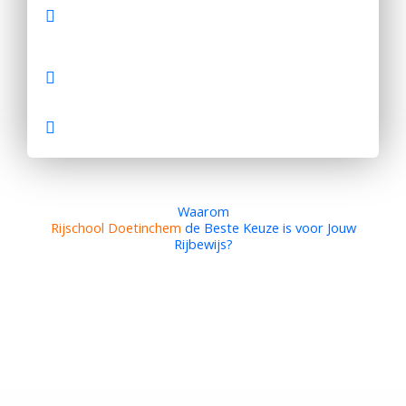
Vanaf 16,5 jaar autorijles in Doetinchem en
omstreken
Rijangst begeleiding in Doetinchem of
omstreken
Goedkope Tarieven Autorijschool Doetinchem
Waarom
Rijschool Doetinchem
de Beste Keuze is voor Jouw
Rijbewijs?
Ervaren instructeurs, hoge slagingskansen, flexibele
lestijden, lokale expertise Doetinchem, transparante
tarieven rijlessen.