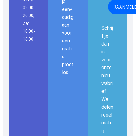
je
AANMEL
09:00-
eenv
20:00,
oudig
Za:
aan
Schrij
10:00-
voor
f je
16:00
een
dan
grati
in
s
voor
proef
onze
les.
nieu
wsbri
ef!
We
delen
regel
mati
g