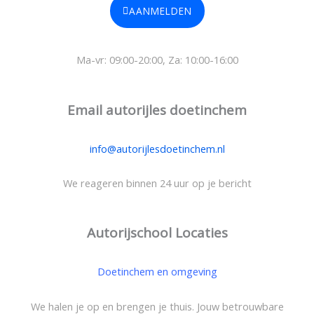
o
AANMELDEN
n
n
Ma-vr: 09:00-20:00, Za: 10:00-16:00
u
m
m
Email autorijles doetinchem
e
r
info@autorijlesdoetinchem.nl
We reageren binnen 24 uur op je bericht
Autorijschool Locaties
Doetinchem en omgeving
We halen je op en brengen je thuis. Jouw betrouwbare