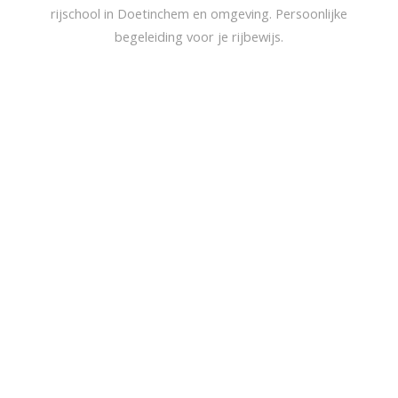
rijschool in Doetinchem en omgeving. Persoonlijke
begeleiding voor je rijbewijs.
Openingstijden Rijschool
Doetinchem
We begrijpen dat je een druk
schema hebt. Daarom bieden we