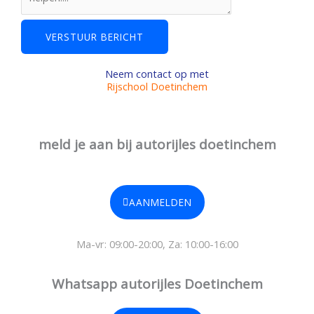
t
W
VERSTUUR BERICHT
o
o
Neem contact op met
n
Rijschool Doetinchem
p
l
a
meld je aan bij autorijles doetinchem
a
t
s
AANMELDEN
T
e
Ma-vr: 09:00-20:00, Za: 10:00-16:00
l
e
Whatsapp autorijles Doetinchem
f
o