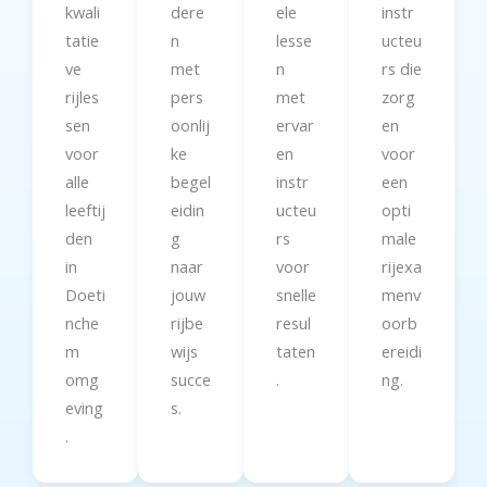
kwali
dere
ele
instr
tatie
n
lesse
ucteu
ve
met
n
rs die
rijles
pers
met
zorg
sen
oonlij
ervar
en
voor
ke
en
voor
alle
begel
instr
een
leeftij
eidin
ucteu
opti
den
g
rs
male
in
naar
voor
rijexa
Doeti
jouw
snelle
menv
nche
rijbe
resul
oorb
m
wijs
taten
ereidi
omg
succe
.
ng.
eving
s.
.