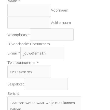
Naam
*
Voornaam
Achternaam
Woonplaats
*
Bijvoorbeeld: Doetinchem
E-mail
*
L
Telefoonnummer
*
e
s
p
Lespakket
a
Bericht
k
k
e